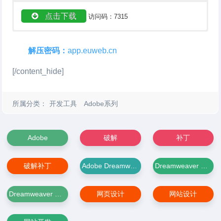
点击下载
访问码：7315
点击下载
下载教程
协助安装
密码：dili
解压密码：
app.euweb.cn
[/content_hide]
所属分类：
开发工具
Adobe系列
Adobe
破解
补丁
破解补丁
Adobe Dreamweaver CC 2019
Dreamweaver CC 2019
Dreamweaver CC 2019破解版
网页设计
网站设计