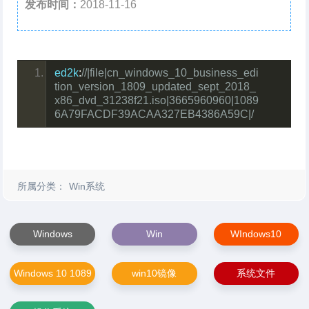
发布时间：
2018-11-16
ed2k
:
//|file|cn_windows_10_business_edi
tion_version_1809_updated_sept_2018_
x86_dvd_31238f21.iso|3665960960|1089
6A79FACDF39ACAA327EB4386A59C|/
所属分类：
Win系统
Windows
Win
WIndows10
Windows 10 1089
win10镜像
系统文件