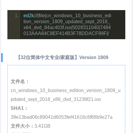
ed2k
:
//|file|cn_windows_10_business_edi
tion_version_1809_updated_sept_2018_
x64_dvd_84ac403f.iso|5028311040|7484
013AAA64C8EF414B3F78DDACF99F|/
【32位简体中文专业/家庭版】Version 1809
文件名：
cn_windows_10_business_edition_version_1809_u
pdated_sept_2018_x86_dvd_31238f21.iso
SHA1：
39e13bad06c89041d6053fef41616c6f68b9e27a
文件大小：
3.41GB