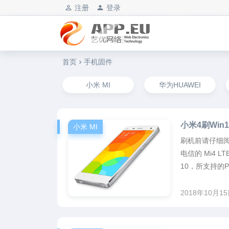
注册
登录
艺优软件乐园
首页
手机固件
小米 MI
华为HUAWEI
小米4刷Wi
小米 MI
刷机前请仔细阅
电信的 Mi4 L
10，所支持的PC操
2018年10月1