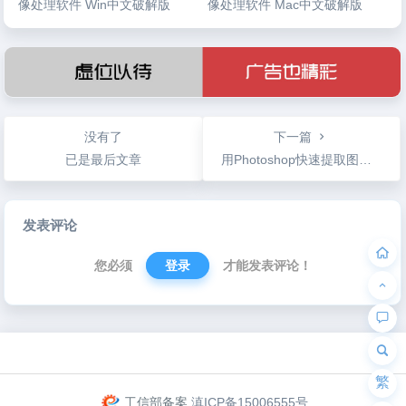
像处理软件 Win中文破解版
像处理软件 Mac中文破解版
没有了
下一篇
已是最后文章
用Photoshop快速提取图片线稿和制作彩铅效果
文
发表评论
章
导
您必须
登录
才能发表评论！
航
为“页脚小工具”添加小工具
繁
工信部备案
滇ICP备15006555号