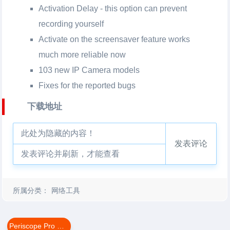
Activation Delay - this option can prevent
recording yourself
Activate on the screensaver feature works
much more reliable now
103 new IP Camera models
Fixes for the reported bugs
下载地址
此处为隐藏的内容！
发表评论
发表评论并刷新，才能查看
所属分类：
网络工具
Periscope Pro For Mac