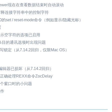
-viewer现在在查看数据结束时自动滚动
令不再解释连接字符串中的控制字符
20的set / reset-mode命令（例如显示/隐藏光标）
写
显示空字符的选项已启用
条目的通讯选项时出现问题
定（从7.14.2回归，仅限Mac OS）
编辑器已损坏（从7.14.2回归）
处理REXX命令ZocDelay
一个窗口时的小问题
工作