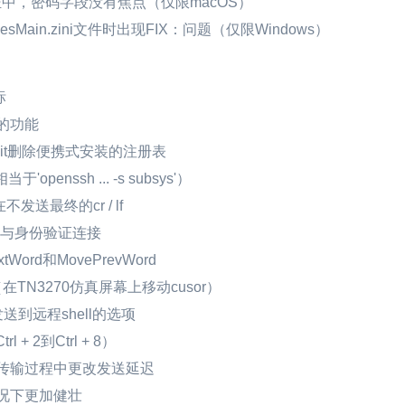
证中，密码字段没有焦点（仅限macOS）
luesMain.zini文件时出现FIX：问题（仅限Windows）
标
的功能
yAtExit删除便携式安装的注册表
nssh ... -s subsys'）
发送最终的cr / lf
代理与身份验证连接
ord和MovePrevWord
s（在TN3270仿真屏幕上移动cusor）
命令发送到远程shell的选项
 2到Ctrl + 8）
传输过程中更改发送延迟
况下更加健壮