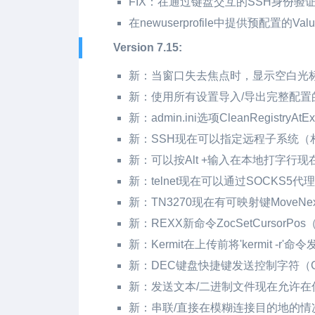
FIX：在通过键盘交互的SSH身份验
在newuserprofile中提供预配置的Va
Version 7.15:
新：当窗口失去焦点时，显示空白光
新：使用所有设置导入/导出完整配置
新：admin.ini选项CleanRegistr
新：SSH现在可以指定远程子系统（相当于'ope
新：可以按Alt +输入在本地打字行现在不
新：telnet现在可以通过SOCKS5
新：TN3270现在有可映射键MoveNextW
新：REXX新命令ZocSetCursorPo
新：Kermit在上传前将'kermit -r'
新：DEC键盘快捷键发送控制字符（Ctrl +
新：发送文本/二进制文件现在允许在
新：串联/直接在模糊连接目的地的情