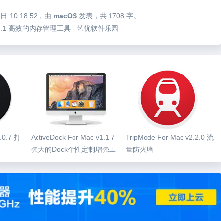
7日
10:18:52
，由
macOS
发表，共 1708 字。
Mac v5.1 高效的内存管理工具 - 艺优软件乐园
2.0.7 打
ActiveDock For Mac v1.1.7
TripMode For Mac v2.2.0 流
强大的Dock个性定制增强工
量防火墙
具