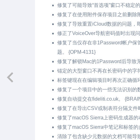
修复了可能导致“首选项”窗口不稳定的错误
修复了在使用附件保存项目之前删除附件文
修复了导致重置iCloud数据的问题，即
修正了VoiceOver导航密码值时出现问题。
修复了当仅存在非1Password帐
题。 {OPM-4131}
修复了解锁Mac的1Password后导致无法
锚定的大型窗口不再在长密码中的字符顶部
标签键现在在编辑项目时再次正确循环字段
修复了一个项目中的一些无法识别的数据在
修复自动提交在fideliti.co.uk。 {BRAIN
修复了在导出CSV或制表符分隔文件时选择字
修复了macOS Sierra上密码生成器的布
修复了macOS Sierra中笔记和标签的
清除了包含缺少元数据的文档可能导