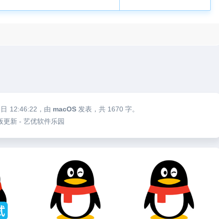
1日
12:46:22
，由
macOS
发表，共 1670 字。
 公测版更新 - 艺优软件乐园