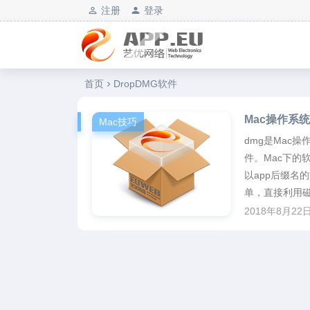
注册
登录
艺优软件乐园
首页
DropDMG软件
Mac操作系统
Mac技巧
dmg是Mac操
件。Mac下的
以app后缀名的
单，直接利用磁
2018年8月22