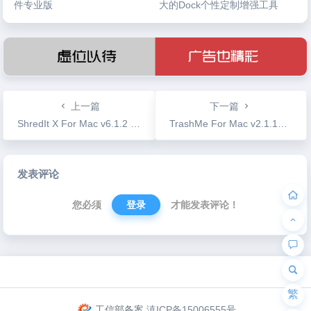
件专业版
大的Dock个性定制增强工具
上一篇
下一篇
ShredIt X For Mac v6.1.2 碎纸机 彻底删除文件
TrashMe For Mac v2.1.14 强大的软件卸载清理工具
文
发表评论
章
导
您必须
登录
才能发表评论！
航
为“页脚小工具”添加小工具
繁
工信部备案
滇ICP备15006555号