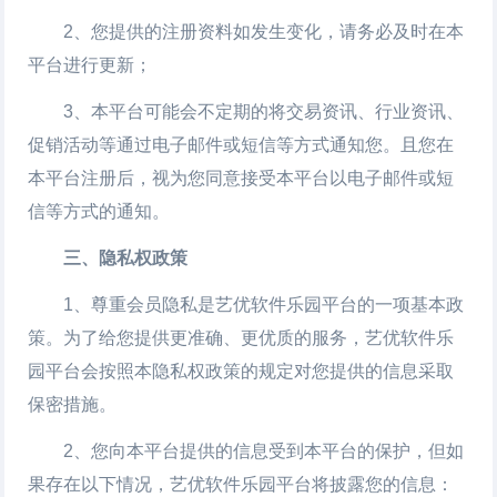
2、您提供的注册资料如发生变化，请务必及时在本
平台进行更新；
3、本平台可能会不定期的将交易资讯、行业资讯、
促销活动等通过电子邮件或短信等方式通知您。且您在
本平台注册后，视为您同意接受本平台以电子邮件或短
信等方式的通知。
三、隐私权政策
1、尊重会员隐私是艺优软件乐园平台的一项基本政
策。为了给您提供更准确、更优质的服务，艺优软件乐
园平台会按照本隐私权政策的规定对您提供的信息采取
保密措施。
2、您向本平台提供的信息受到本平台的保护，但如
果存在以下情况，艺优软件乐园平台将披露您的信息：