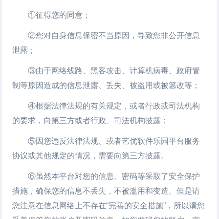
①征得您的同意；
②您对自身信息保密不当原因，导致您非公开信息
泄露；
③由于网络线路、黑客攻击、计算机病毒、政府管
制等原因造成的信息泄露、丢失、被盗用或被篡改等；
④根据法律法规的有关规定，或者行政或司法机构
的要求，向第三方或者行政、司法机构披露；
⑤因您违反法律法规、或者艺优软件乐园平台服务
协议或其他规定的情况，需要向第三方披露。
⑥虽然本平台对您的信息、密码等采取了安全保护
措施，确保您的信息不丢失，不被滥用和变造。但是请
您注意在信息网络上不存在“完善的安全措施”，所以请您