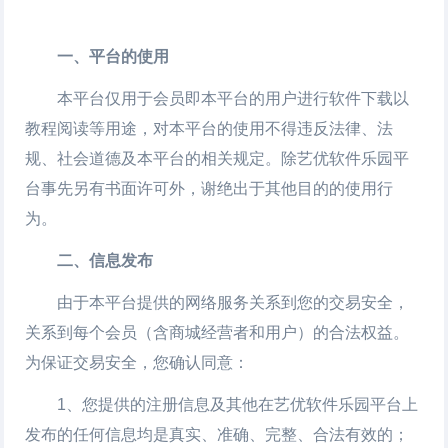
一、平台的使用
本平台仅用于会员即本平台的用户进行软件下载以
教程阅读等用途，对本平台的使用不得违反法律、法
规、社会道德及本平台的相关规定。除艺优软件乐园平
台事先另有书面许可外，谢绝出于其他目的的使用行
为。
二、信息发布
由于本平台提供的网络服务关系到您的交易安全，
关系到每个会员（含商城经营者和用户）的合法权益。
为保证交易安全，您确认同意：
1、您提供的注册信息及其他在艺优软件乐园平台上
发布的任何信息均是真实、准确、完整、合法有效的；